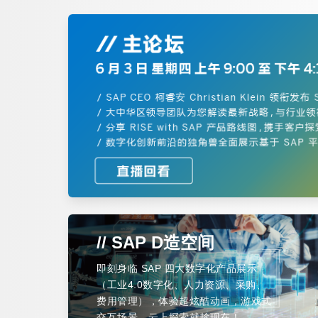
// SAP D造空间
即刻身临 SAP 四大数字化产品展示
（工业4.0数字化、人力资源、采购、
费用管理），体验超炫酷动画，游戏式
交互场景，云上探索就趁现在！