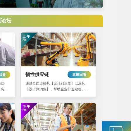
题论坛
韧性供应链
回看
直播回看
造统
通过全面连接从【设计到运维】以及从
，高效
【设计到消费】，帮助企业打造敏捷、高
。
生产力、可持续的韧性供应链。