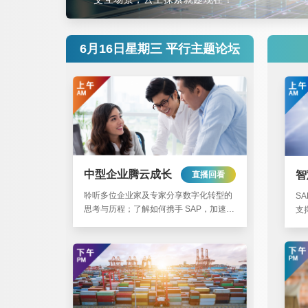
6月16日星期三 平行主题论坛
中型企业腾云成长
智
直播回看
聆听多位企业家及专家分享数字化转型的
SA
思考与历程；了解如何携手 SAP，加速上
支
云转型之旅，应对成长挑战。