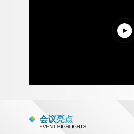
Volume
90%
会议亮点
EVENT HIGHLIGHTS