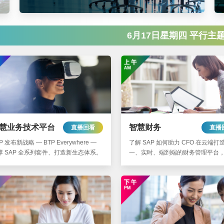
6月17日星期四 平行主
慧业务技术平台
智慧财务
直播回看
直播
P 发布新战略 — BTP Everywhere —
了解 SAP 如何助力 CFO 在云端打
撑 SAP 全系列套件、打造新生态体系。
一、实时、端到端的财务管理平台
灵活地应对变革，推动可持续发展