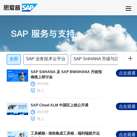
全部
SAP 业务技术云平台
SAP S/4HANA 升级与迁移
SA
SAP S/4HANA 及 SAP BW/4HANA 升级指
点击观看
南线上研讨会
60分钟
线上
SAP Cloud ALM 中国区上线公开课
点击观看
90分钟
线上
工具赋能 - 借助集成工具链，端到端提升运
点击观看