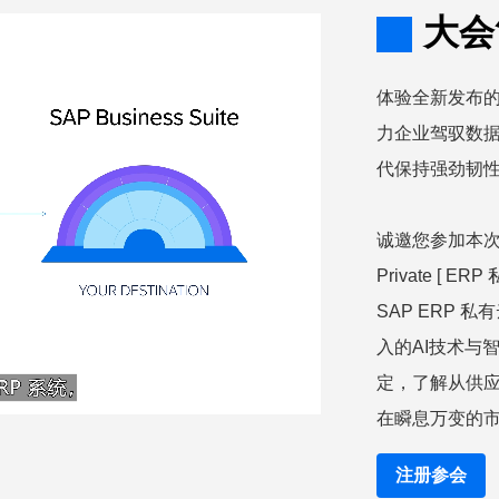
大会
体验全新发布的 SA
力企业驾驭数
代保持强劲韧
诚邀您参加本次《
Private [ 
SAP ERP
入的AI技术与
定，了解从供
在瞬息万变的
注册参会